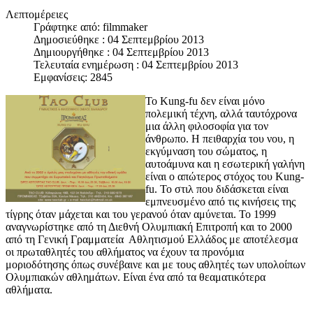
Λεπτομέρειες
Γράφτηκε από:
filmmaker
Δημοσιεύθηκε : 04 Σεπτεμβρίου 2013
Δημιουργήθηκε : 04 Σεπτεμβρίου 2013
Τελευταία ενημέρωση : 04 Σεπτεμβρίου 2013
Εμφανίσεις: 2845
To Kung-fu δεν είναι μόνο
πολεμική τέχνη, αλλά ταυτόχρονα
μια άλλη φιλοσοφία για τον
άνθρωπο. Η πειθαρχία του νου, η
εκγύμναση του σώματος, η
αυτοάμυνα και η εσωτερική γαλήνη
είναι ο απώτερος στόχος του Kung-
fu. Το στιλ που διδάσκεται είναι
εμπνευσμένο από τις κινήσεις της
τίγρης όταν μάχεται και του γερανού όταν αμύνεται. Το 1999
αναγνωρίστηκε από τη Διεθνή Ολυμπιακή Επιτροπή και το 2000
από τη Γενική Γραμματεία Αθλητισμού Ελλάδος με αποτέλεσμα
οι πρωταθλητές του αθλήματος να έχουν τα προνόμια
μοριοδότησης όπως συνέβαινε και με τους αθλητές των υπολοίπων
Ολυμπιακών αθλημάτων. Είναι ένα από τα θεαματικότερα
αθλήματα.