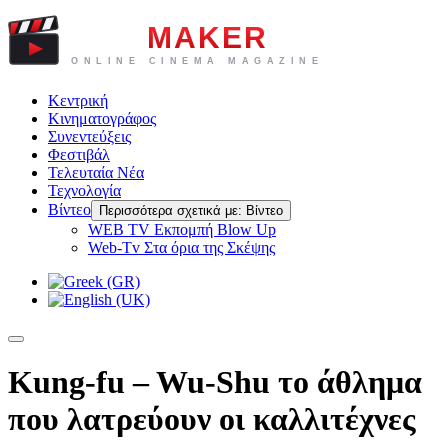
Κεντρική
Κινηματογράφος
Συνεντεύξεις
Φεστιβάλ
Τελευταία Νέα
Τεχνολογία
Βίντεο
Περισσότερα σχετικά με: Βίντεο
WEB TV Eκπομπή Blow Up
Web-Tv Στα όρια της Σκέψης
Kung-fu – Wu-Shu το άθλημα
που λατρεύουν οι καλλιτέχνες