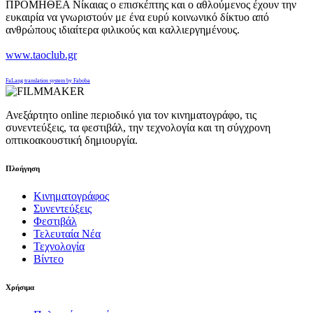
ΠΡΟΜΗΘΕΑ Νίκαιας ο επισκέπτης και ο αθλούμενος έχουν την
ευκαιρία να γνωριστούν με ένα ευρύ κοινωνικό δίκτυο από
ανθρώπους ιδιαίτερα φιλικούς και καλλιεργημένους.
www.taoclub.gr
FaLang translation system by Faboba
Ανεξάρτητο online περιοδικό για τον κινηματογράφο, τις
συνεντεύξεις, τα φεστιβάλ, την τεχνολογία και τη σύγχρονη
οπτικοακουστική δημιουργία.
Πλοήγηση
Κινηματογράφος
Συνεντεύξεις
Φεστιβάλ
Τελευταία Νέα
Τεχνολογία
Βίντεο
Χρήσιμα