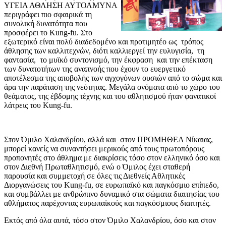
ΥΓΕΙΑ ΑΘΛΗΣΗ ΑΥΤΟΑΜΥΝΑ
περιγράφει πιο σφαιρικά τη
συνολική δυνατότητα που
προσφέρει το Kung-fu. Στο
εξωτερικό είναι πολύ διαδεδομένο και προτιμητέο ως τρόπος
άθλησης των καλλιτεχνών, διότι καλλιεργεί την ευλυγισία, τη
φαντασία, το μυϊκό συντονισμό, την έκφραση και την επέκταση
των δυνατοτήτων της αναπνοής που έχουν το ευεργετικό
αποτέλεσμα της αποβολής των αγχογόνων ουσιών από το σώμα και
άρα την παράταση της νεότητας. Μεγάλα ονόματα από το χώρο του
θεάματος, της έβδομης τέχνης και του αθλητισμού ήταν φανατικοί
λάτρεις του Kung-fu.
Στον Όμιλο Χαλανδρίου, αλλά και στον ΠΡΟΜΗΘΕΑ Νίκαιας,
μπορεί κανείς να συναντήσει μερικούς από τους πρωτοπόρους
προπονητές στο άθλημα με διακρίσεις τόσο στον ελληνικό όσο και
στον Διεθνή Πρωταθλητισμό, ενώ ο Όμιλος έχει σταθερή
παρουσία και συμμετοχή σε όλες τις Διεθνείς Αθλητικές
Διοργανώσεις του Kung-fu, σε ευρωπαϊκό και παγκόσμιο επίπεδο,
και συμβάλλει με ανθρώπινο δυναμικό στα σώματα διαιτησίας του
αθλήματος παρέχοντας ευρωπαϊκούς και παγκόσμιους διαιτητές.
Εκτός από όλα αυτά, τόσο στον Όμιλο Χαλανδρίου, όσο και στον