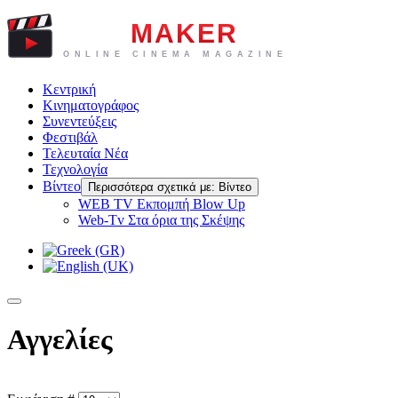
Κεντρική
Κινηματογράφος
Συνεντεύξεις
Φεστιβάλ
Τελευταία Νέα
Τεχνολογία
Βίντεο
Περισσότερα σχετικά με: Βίντεο
WEB TV Eκπομπή Blow Up
Web-Tv Στα όρια της Σκέψης
Αγγελίες