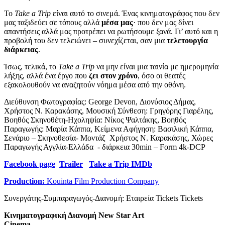
Το
Take a Trip
είναι αυτό το σινεμά. Ένας κινηματογράφος που δεν
μας ταξιδεύει σε τόπους αλλά
μέσα μας
· που δεν μας δίνει
απαντήσεις αλλά μας προτρέπει να ρωτήσουμε ξανά. Γι’ αυτό και η
προβολή του δεν τελειώνει – συνεχίζεται, σαν μια
τελετουργία
διάρκειας
.
Ίσως, τελικά, το
Take a Trip
να μην είναι μια ταινία με ημερομηνία
λήξης, αλλά ένα έργο που
ζει στον χρόνο
, όσο οι θεατές
εξακολουθούν να αναζητούν νόημα μέσα από την οθόνη.
Διεύθυνση Φωτογραφίας: George Devon, Διονύσιος Δήμας,
Χρήστος Ν. Καρακάσης, Μουσική Σύνθεση: Γρηγόρης Γιαρέλης,
Βοηθός Σκηνοθέτη-Ηχοληψία: Νίκος Ψαλτάκης, Βοηθός
Παραγωγής: Μαρία Κάππα, Κείμενα Αφήγηση: Βασιλική Κάππα,
Σενάριο – Σκηνοθεσία- Μοντάζ Χρήστος Ν. Καρακάσης, Χώρες
Παραγωγής Αγγλία-Ελλάδα - διάρκεια 30min – Form 4k-DCP
Facebook page
Trailer
Take a Trip IMDb
Production:
Kouinta Film Production Company
Συνεργάτης-Συμπαραγωγός-Διανομή: Εταιρεία Tickets Tickets
Κινηματογραφική Διανομή
New
Star
Art
Cinema