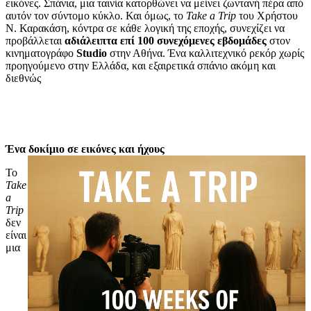
εικόνες. Σπάνια, μια ταινία κατορθώνει να μείνει ζωντανή πέρα από
αυτόν τον σύντομο κύκλο. Και όμως, το
Take a Trip
του Χρήστου
Ν. Καρακάση, κόντρα σε κάθε λογική της εποχής, συνεχίζει να
προβάλλεται
αδιάλειπτα επί 100 συνεχόμενες εβδομάδες
στον
κινηματογράφο
Studio
στην Αθήνα. Ένα καλλιτεχνικό ρεκόρ χωρίς
προηγούμενο στην Ελλάδα, και εξαιρετικά σπάνιο ακόμη και
διεθνώς
Ένα δοκίμιο σε εικόνες και ήχους
Το
Take
a
Trip
δεν
είναι
μια