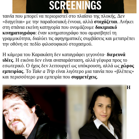
ταινία που μπορεί να περιοριστεί στο πλαίσιο της πλοκής. Δεν
«διηγείται» με την παραδοσιακή έννοια, αλλά
στοχάζεται
. Ανήκει
στη σπάνια εκείνη κατηγορία που ονομάζουμε
δοκιμιακό
κινηματογράφο
: έναν κινηματογράφο που αμφισβητεί τη
γραμμικότητα, διαλύει τις αφηγηματικές συμβάσεις και μετατρέπει
την οθόνη σε πεδίο φιλοσοφικού στοχασμού.
Η κάμερα του Καρακάση δεν καταγράφει γεγονότα·
διερευνά
ιδέες
. Η εικόνα δεν είναι αναπαράσταση, αλλά γέφυρα προς το
εσωτερικό. Ο ήχος δεν λειτουργεί ως υπόκρουση, αλλά ως
χώρος
εμπειρίας
. Το
Take a Trip
είναι λιγότερο μια ταινία που «βλέπεις»
και περισσότερο μια εμπειρία που
συμμετέχεις
.
Η