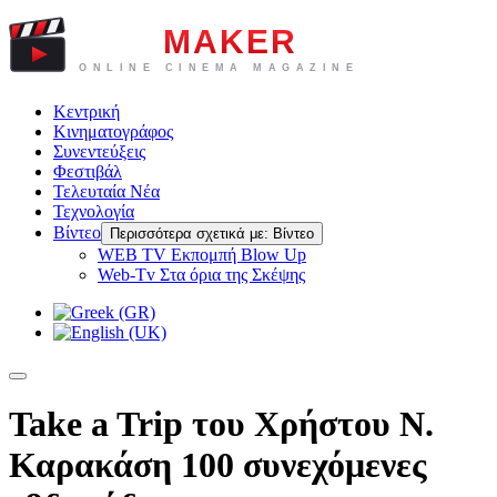
Κεντρική
Κινηματογράφος
Συνεντεύξεις
Φεστιβάλ
Τελευταία Νέα
Τεχνολογία
Βίντεο
Περισσότερα σχετικά με: Βίντεο
WEB TV Eκπομπή Blow Up
Web-Tv Στα όρια της Σκέψης
Take a Trip του Χρήστου Ν.
Καρακάση 100 συνεχόμενες