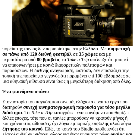
πορεία της ταινίας δεν περιορίστηκε στην Ελλάδα. Με
συμμετοχή
σε πάνω από 120 διεθνή φεστιβάλ
σε
35 χώρες
και με
περισσότερα από
80 βραβεία
, το
Take a Trip
απέδειξε ότι μπορεί
να επικοινωνήσει με κοινά διαφορετικών πολιτισμών και
παραδόσεων. Η διεθνής αναγνώριση, ωστόσο, δεν επισκιάζει την
τοπική της πορεία,,το γεγονός ότι παραμένει επί 100 εβδομάδες σε
μια αθηναϊκή αίθουσα είναι ίσως η μεγαλύτερη διάκριση από όλες.
Ένα φαινόμενο σπάνιο
Στην ιστορία του παγκόσμιου σινεμά, ελάχιστα είναι τα έργα που
διατηρούν
συνεχή κινηματογραφική παρουσία για τόσο μεγάλο
διάστημα
. Το
Take a Trip
καταγράφει ένα φαινόμενο που θυμίζει
άλλες εποχές, τότε που οι ταινίες μπορούσαν να κρατούν μήνες ή
και χρόνια στις αίθουσες, όχι λόγω εμπορικής επιβολής αλλά λόγω
ζήτησης του κοινού
. Εδώ, το κοινό του Studio αποδεικνύει ότι
εξακολουθεί να υπάρχει χώρος για έναν κινηματογράφο
ουσίας και