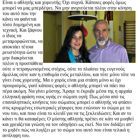
Είναι ο αθλητής και χορευτής; Όχι συχνά. Κάποιες φορές όμως
μπορεί να μας μπερδέψει. Να μην ανιχνεύεται πλέον στην κίνηση
του αυτό που την
κάνει να φαίνεται
τόσο δομημένη και
τεχνική. Και ξάφνου
ο ίδιος να
μεταμορφώνεται, να
αποκτάει τέτοια
ρευστότητα ώστε να
μην διακρίνεται
πλέον η προσπάθεια
ούτε ο τετραγωνισμένος στόχος, ούτε το πλαίσιο της ευγενούς
άμιλλας ούτε καν η επιθυμία ενός μεταλλίου, και τότε μόνο τότε να
γίνει ένας χορευτής. Μα ο χορός είναι μια στάση μόνο κι όχι
προορισμός, γιατί κάποιες φορές ο αθλητής μπορεί να πάει πιο
πέρα ακόμη. Να γίνει μύστης. Άραγε τι έκρυβε μέσα της η αρχαία
ελληνική φράση νους υγιής εν σώματι υγιή; Πως μέσα από τις
επαναληπτικές κινήσεις του σώματος μπορεί ο αθλητής να φτάσει
στις κρυμμένες εσωτερικές γέφυρες που ενώνουν το σώμα με το
νου του, και ποιο είναι το κλειδί για να τις ξεκλειδώσει; Και αν το
κάνει τι θα καταφέρει; Ο μύστης αθλητής πρέπει σε κάτι να μυηθεί
και χρειάζεται γνώση να τον οδηγήσει ως εκεί. Να τον διδάξει απ’
το μηδέν πώς να λυγίζει με το σώμα του αυτό που είναι τελικά η
αντίληψη του.