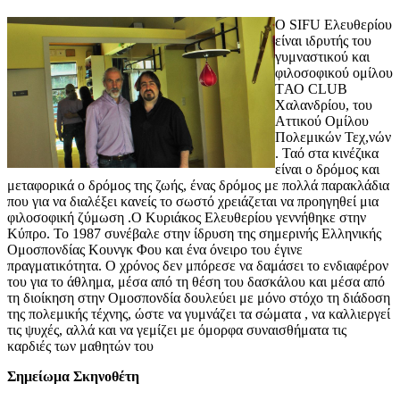
Ο SIFU Ελευθερίου
είναι ιδρυτής τoυ
γυμναστικού και
φιλοσοφικού ομίλου
TΑΟ CLUB
Χαλανδρίου, του
Αττικού Ομίλου
Πολεμικών Τεχ,νών
. Ταό στα κινέζικα
είναι ο δρόμος και
μεταφορικά ο δρόμος της ζωής, ένας δρόμος με πολλά παρακλάδια
που για να διαλέξει κανείς το σωστό χρειάζεται να προηγηθεί μια
φιλοσοφική ζύμωση .Ο Κυριάκος Ελευθερίου γεννήθηκε στην
Κύπρο. Το 1987 συνέβαλε στην ίδρυση της σημερινής Ελληνικής
Ομοσπονδίας Κουνγκ Φου και ένα όνειρο του έγινε
πραγματικότητα. Ο χρόνος δεν μπόρεσε να δαμάσει το ενδιαφέρον
του για το άθλημα, μέσα από τη θέση του δασκάλου και μέσα από
τη διοίκηση στην Ομοσπονδία δουλεύει με μόνο στόχο τη διάδοση
της πολεμικής τέχνης, ώστε να γυμνάζει τα σώματα , να καλλιεργεί
τις ψυχές, αλλά και να γεμίζει με όμορφα συναισθήματα τις
καρδιές των μαθητών του
Σημείωμα Σκηνοθέτη