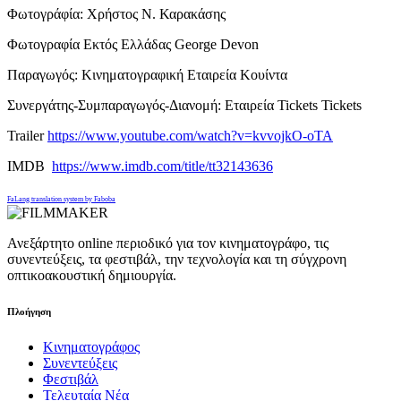
Φωτογράφία: Χρήστος Ν. Καρακάσης
Φωτογραφία Εκτός Ελλάδας George Devon
Παραγωγός: Κινηματογραφική Εταιρεία Κουίντα
Συνεργάτης-Συμπαραγωγός-Διανομή: Εταιρεία Tickets Tickets
Trailer
https://www.youtube.com/watch?v=kvvojkO-oTA
IMDB
https://www.imdb.com/title/tt32143636
FaLang translation system by Faboba
Ανεξάρτητο online περιοδικό για τον κινηματογράφο, τις
συνεντεύξεις, τα φεστιβάλ, την τεχνολογία και τη σύγχρονη
οπτικοακουστική δημιουργία.
Πλοήγηση
Κινηματογράφος
Συνεντεύξεις
Φεστιβάλ
Τελευταία Νέα