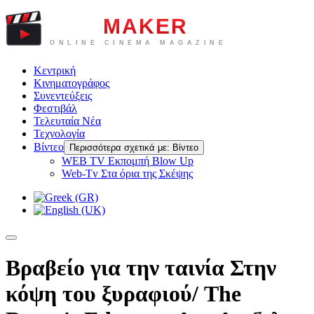
Κεντρική
Κινηματογράφος
Συνεντεύξεις
Φεστιβάλ
Τελευταία Νέα
Τεχνολογία
Βίντεο
Περισσότερα σχετικά με: Βίντεο
WEB TV Eκπομπή Blow Up
Web-Tv Στα όρια της Σκέψης
Βραβείο για την ταινία Στην
κόψη του ξυραφιού/ The