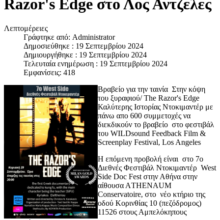
Razor's Edge στο Λος Αντζελες
Λεπτομέρειες
Γράφτηκε από:
Administrator
Δημοσιεύθηκε : 19 Σεπτεμβρίου 2024
Δημιουργήθηκε : 19 Σεπτεμβρίου 2024
Τελευταία ενημέρωση : 19 Σεπτεμβρίου 2024
Εμφανίσεις: 418
Βραβείο για την ταινία Στην κόψη
του ξυραφιού/ The Razor's Edge
Καλύτερης Ιστορίας Ντοκιμαντέρ με
πάνω απο 600 συμμετοχές να
διεκδικούν το βραβείο στο φεστιβάλ
του WILDsound Feedback Film &
Screenplay Festival, Los Angeles
Η επόμενη προβολή είναι στο 7o
Διεθνές Φεστιβάλ Ντοκιμαντέρ West
Side Doc Fest στην Αθήνα στην
αίθουσα ΑTHENAUM
Conservatoire, στο
νέο κτήριο της
οδού Κορινθίας 10 (πεζόδρομος)
11526 στους Αμπελόκηπους