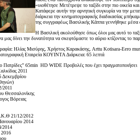
«υιοθέτησε Μετέτρεψε το ταξίδι στην πιο οικεία κ
Κατάφερε αυτήν την αρνητική συγκυρία να την μετατ
διάρκεια την κινηματογραφικής διαδικασίας μπήκαμε
της συγγραφέως Βασιλικής Κάππα γεννήθηκε μέσα 
Η Βασιλική ακολούθησε όπως όλοι μας αυτό το ταξί
α μας δίνει την δυνατότητα να σκεφτόμαστε το αύριο κτίζοντας το πα
φία: Ηλίας Μισύρης, Χρήστος Καρακάσης, Arttu Kotisara-Eero murto
ματογραφική Εταιρεία ΚΟΥΙΝΤΑ Διάρκεια: 65 λεπτά
 Πατρίδες” 65min HD WIDE Προβολές που έχει πραγματοποιήσει
αλκίδας 2011
αι 15 Δεκεμβρίου
θηνών)
/2011
υ Θεσσαλονίκης
λογος Βόρειας
Κ.Θ 21/12/2012
Ιανουαρίου 2014
/2014
 2016
ρου