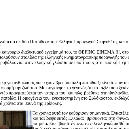
Ανάμεσα σε δύο Πατρίδες» του Έλληνα Παραγωγού Σκηνοθέτη, και
.
 καινούριο διαδικτυακό εγχείρημά του, το ΘΕΡΙΝΟ ΣΙΝΕΜΑ !!!, στο 
απολαύσουν στολίδια της ελληνικής κινηματογραφικής παραγωγής του
 προβάλλονται στην ελληνική γλώσσα με υποτίτλους στη ρωσική Πέμπ
ντέρ για ανθρώπους που έχουν βρει μια άλλη πατρίδα ξεκίνησε πριν 
 αφορμή
την ζωή του. Με συγκίνησε το γεγονός ότι το ταξίδι που ξεκί
αντέρ πραγματεύεται την ιστορία του, και πώς βρέθηκε στη Φινλανδία,
ην πατρίδα. Η οικογένειά του, εγκατεστημένη στο Ξυλόκαστρο, εκδιώχθ
τά χρόνια στα βουνά της Τρίπολης.
Τα χρόνια αυτά τον καθόρισαν σημαντικά. Εγκατέλε
και ταξίδεψε εκτός Ελλάδας, βρίσκοντας στη Φινλαν
πατρίδα. Εκεί βίωσε έντονα τα φιλελληνικά αισθήμ
λαού, ενώ ταυτόχρονα ανακάλυψε τον πολιτισμό τη