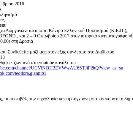
βρίου 2016
ύ
λληνισμό
eatre,
nt.
 Διοργανώνεται από το Κέντρο Ελληνικού Πολιτισμού (Κ.Ε.Π.),
FOND , και 2 – 9 Οκτωβρίου 2017 στον ιστορικό κινηματογράφο «Il
0.00) στη Δροσιά
και Συνδεθείτε μαζί μας στον εξής σύνδεσμο στο Διαδίκτυο
518
ήσετε ζωντανά στο youtube κανάλι του
utube.com/channel/UCViNQH3EVWwAU6STJiFi8tQ?view_as=su
ok.com/teodora.giannitsi
ις, τα φεστιβάλ, την τεχνολογία και τη σύγχρονη οπτικοακουστική δημ