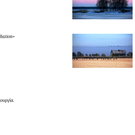
luzion»
ιουργία.