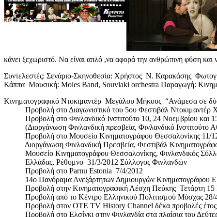
κάνει ξεχωριστό. Να είναι απλό ,να αφορά την ανθρώπινη φύση και ν
Συντελεστές: Σενάριο-Σκηνοθεσία: Χρήστος Ν. Καρακάσης Φωτογρα
Κάππα Μουσική: Moles Band, Souvlaki orchestra Παραγωγή: Κινη
Κινηματογραφικό Ντοκιμαντέρ Μεγάλου Μήκους “Ανάμεσα σε δύο
Προβολή στο Διαγωνιστικό του 5ου Φεστιβάλ Ντοκιμαντέρ Χ
Προβολή στο Φινλανδικό Ινστιτούτο 10, 24 Νοεμβρίου κ
(Διοργάνωση Φινλανδική πρεσβεία, Φινλανδικό Ινστιτούτο Α
Προβολή στο Μουσείο Κινηματογράφου Θεσσαλονίκης 11/12
Διοργάνωση Φινλανδική Πρεσβεία, Φεστιβάλ Κινηματογράφο
Μουσείο Κινηματογράφου Θεσσαλονίκης, Φινλανδικός Σύλ
Ελλάδας, Ρέθυμνο 31/3/2012 Σύλλογος Φινλανδών
Προβολή στο Parnu Estonia 7/4/2012
14o Πανόραμα Ανεξάρτητων Δημιουργών Κινηματογράφου Ε.
Προβολή στην Κινηματογραφική Λέσχη Πεύκης Τετάρτη 15 
Προβολή από το Κέντρο Ελληνικού Πολιτισμού Μόσχας 28/4
Προβολή στον ΟΤΕ TV History Channel δέκα προβολές έτος
Προβολή στο Ελσίνκι στην Φινλανδία στα πλαίσια του Δεύτε