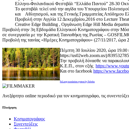
Ελληνο-Φινλανδικού Φεστιβάλ “Ελλάδα Παντού” 28-30 Οκτω
Το φεστιβάλ τελεί υπό την αιγίδα του Υπουργείου Πολιτισμο
και Αθλητισμού, και της Γενικής Γραμματείας Απόδημου Ε
Προβολή στην Αγγλία 12 Δεκεμβρίου,2016 στο Lecture Th
Creative Edge Building , Οργάνωση Edge Hill Media departme
Προβολή στην 3η Εβδομάδα Ελληνικού Κινηματογράφου στην Μόσχα
σε συνεργασία με την Κρατική Ταινιοθήκη της Ρωσίας – GOSFILMO
Προβολή της ταινίας «Ημέρες Κινηματογράφου» (27/11/2017, ώρα 2
Πέμπτη 30 Ιουλίου 2020, ώρα 19.00 
https://us02web.zoom.us/j/83953278
Την προβολή δύνασθε να παρακολουθ
Κ.Ε.Π., στον εξής
https://www.yo
Και στο facebook
https://www.facebo
FaLang translation system by Faboba
Ανεξάρτητο online περιοδικό για τον κινηματογράφο, τις συνεντεύξε
Πλοήγηση
Κινηματογράφος
Συνεντεύξεις