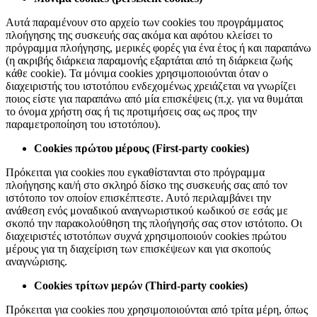
Αυτά παραμένουν στο αρχείο των cookies του προγράμματος
πλοήγησης της συσκευής σας ακόμα και αφότου κλείσει το
πρόγραμμα πλοήγησης, μερικές φορές για ένα έτος ή και παραπάνω
(η ακριβής διάρκεια παραμονής εξαρτάται από τη διάρκεια ζωής
κάθε cookie). Τα μόνιμα cookies χρησιμοποιούνται όταν ο
διαχειριστής του ιστοτόπου ενδεχομένως χρειάζεται να γνωρίζει
ποιος είστε για παραπάνω από μία επισκέψεις (π.χ. για να θυμάται
το όνομα χρήστη σας ή τις προτιμήσεις σας ως προς την
παραμετροποίηση του ιστοτόπου).
Cookies
πρώτου
μέρους
(First-party cookies)
Πρόκειται για cookies που εγκαθίστανται στο πρόγραμμα
πλοήγησης και/ή στο σκληρό δίσκο της συσκευής σας από τον
ιστότοπο τον οποίον επισκέπτεστε. Αυτό περιλαμβάνει την
ανάθεση ενός μοναδικού αναγνωριστικού κωδικού σε εσάς με
σκοπό την παρακολούθηση της πλοήγησής σας στον ιστότοπο. Οι
διαχειριστές ιστοτόπων συχνά χρησιμοποιούν cookies πρώτου
μέρους για τη διαχείριση των επισκέψεων και για σκοπούς
αναγνώρισης.
Cookies
τρίτων
μερών
(Third-party cookies)
Πρόκειται για cookies που χρησιμοποιούνται από τρίτα μέρη, όπως