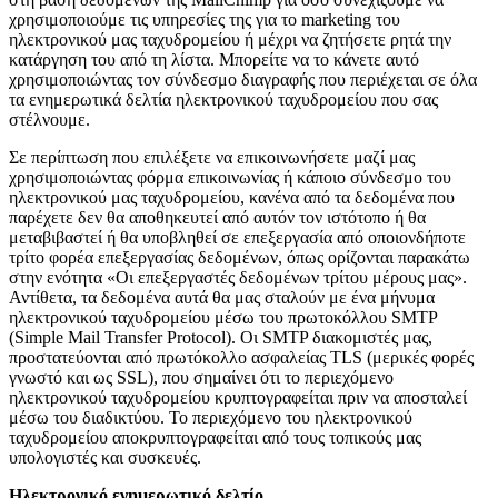
χρησιμοποιούμε τις υπηρεσίες της για το marketing του
ηλεκτρονικού μας ταχυδρομείου ή μέχρι να ζητήσετε ρητά την
κατάργηση του από τη λίστα. Μπορείτε να το κάνετε αυτό
χρησιμοποιώντας τον σύνδεσμο διαγραφής που περιέχεται σε όλα
τα ενημερωτικά δελτία ηλεκτρονικού ταχυδρομείου που σας
στέλνουμε.
Σε περίπτωση που επιλέξετε να επικοινωνήσετε μαζί μας
χρησιμοποιώντας φόρμα επικοινωνίας ή κάποιο σύνδεσμο του
ηλεκτρονικού μας ταχυδρομείου, κανένα από τα δεδομένα που
παρέχετε δεν θα αποθηκευτεί από αυτόν τον ιστότοπο ή θα
μεταβιβαστεί ή θα υποβληθεί σε επεξεργασία από οποιονδήποτε
τρίτο φορέα επεξεργασίας δεδομένων, όπως ορίζονται παρακάτω
στην ενότητα «Οι επεξεργαστές δεδομένων τρίτου μέρους μας».
Αντίθετα, τα δεδομένα αυτά θα μας σταλούν με ένα μήνυμα
ηλεκτρονικού ταχυδρομείου μέσω του πρωτοκόλλου SMTP
(Simple Mail Transfer Protocol). Οι SMTP διακομιστές μας,
προστατεύονται από πρωτόκολλο ασφαλείας TLS (μερικές φορές
γνωστό και ως SSL), που σημαίνει ότι το περιεχόμενο
ηλεκτρονικού ταχυδρομείου κρυπτογραφείται πριν να αποσταλεί
μέσω του διαδικτύου. Το περιεχόμενο του ηλεκτρονικού
ταχυδρομείου αποκρυπτογραφείται από τους τοπικούς μας
υπολογιστές και συσκευές.
Ηλεκτρονικό ενημερωτικό δελτίο