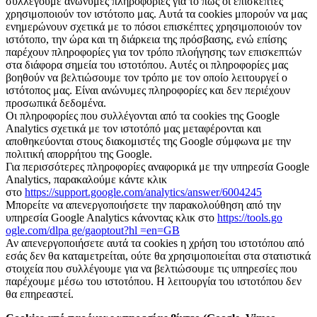
συλλέγουμε ανώνυμες πληροφορίες για το πώς οι επισκέπτες
χρησιμοποιούν τον ιστότοπo μας. Αυτά τα cookies μπορούν να μας
ενημερώνουν σχετικά με το πόσοι επισκέπτες χρησιμοποιούν τον
ιστότοπο, την ώρα και τη διάρκεια της πρόσβασης, ενώ επίσης
παρέχουν πληροφορίες για τον τρόπο πλοήγησης των επισκεπτών
στα διάφορα σημεία του ιστοτόπου. Αυτές οι πληροφορίες μας
βοηθούν να βελτιώσουμε τον τρόπο με τον οποίο λειτουργεί ο
ιστότοπoς μας. Είναι ανώνυμες πληροφορίες και δεν περιέχουν
προσωπικά δεδομένα.
Οι πληροφορίες που συλλέγονται από τα cookies της Google
Analytics σχετικά με τον ιστοτόπό μας μεταφέρονται και
αποθηκεύονται στους διακομιστές της Google σύμφωνα με την
πολιτική απορρήτου της Google.
Για περισσότερες πληροφορίες αναφορικά με την υπηρεσία Google
Analytics, παρακαλούμε κάντε κλικ
στο
https://support.google.com/analytics/answer/6004245
Μπορείτε να απενεργοποιήσετε την παρακολούθηση από την
υπηρεσία Google Analytics κάνοντας κλικ στο
https://tools.go
ogle.com/dlpa ge/gaoptout?hl =en=GB
Αν απενεργοποιήσετε αυτά τα cookies η χρήση του ιστοτόπου από
εσάς δεν θα καταμετρείται, ούτε θα χρησιμοποιείται στα στατιστικά
στοιχεία που συλλέγουμε για να βελτιώσουμε τις υπηρεσίες που
παρέχουμε μέσω του ιστοτόπου. Η λειτουργία του ιστοτόπου δεν
θα επηρεαστεί.