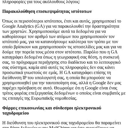
πληροφορίες για τους ακόλουθους λόγους:
Παρακολούθηση επισκεψιμότητας ιστότοπων
Όπως οι περισσότεροι ιστότοποι, έτσι και αυτός, χρησιμοποιεί το
Google Analytics (GA) για να παρακολουθεί την δραστηριότητα
των χρηστών. Χρησιμοποιούμε αυτά τα δεδομένα για να
καθορίσουμε τον αριθμό των ατόμων που χρησιμοποιούν τον
ιστότοπό μας, για να κατανοήσουμε καλύτερα τον τρόπο με τον
οποίο βρίσκουν και χρησιμοποιούν τις ιστοσελίδες μας και για να
δούμε την πορεία τους μέσα στον ιστότοπο. Παρόλο που η GA
καταγράφει δεδομένα όπως η γεωγραφική σας θέση, η συσκευή
σας, το πρόγραμμα περιήγησης στο διαδίκτυο και το λειτουργικό
σας σύστημα, καμία από αυτές τις πληροφορίες δεν σας κάνει
προσωπικά γνωστούς σε εμάς. Η GA καταγράφει επίσης τη
διεύθυνση IP του υπολογιστή σας, η οποία θα μπορούσε να
χρησιμοποιηθεί για την ταυτοποίηση σας, αλλά η Google δεν μας
παρέχει πρόσβαση σε αυτό. Θεωρούμε ότι η Google είναι ένας
τρίτος φορέας επεξεργασίας δεδομένων ο οποίος είναι συμβατός με
τις επιταγές της Ευρωπαϊκής νομοθεσίας.
Φόρμες επικοινωνίας και σύνδεσμοι ηλεκτρονικού
ταχυδρομείου
Η διεύθυνση του ηλεκτρονικού σας ταχυδρομείου θα παραμείνει
στη βάση δεδομένων της MailChimp για όσο συνεχίζουμε να