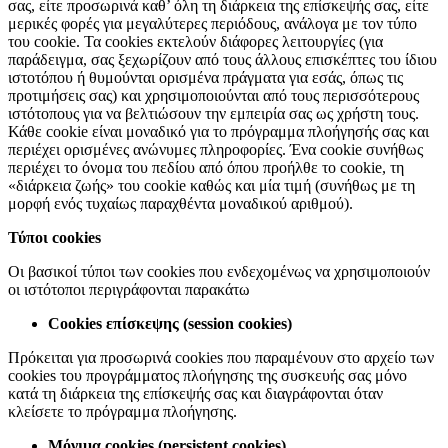
σας, είτε προσωρινά καθ’ όλη τη διάρκεια της επίσκεψής σας, είτε
μερικές φορές για μεγαλύτερες περιόδους, ανάλογα με τον τύπο
του cookie. Τα cookies εκτελούν διάφορες λειτουργίες (για
παράδειγμα, σας ξεχωρίζουν από τους άλλους επισκέπτες του ίδιου
ιστοτόπου ή θυμούνται ορισμένα πράγματα για εσάς, όπως τις
προτιμήσεις σας) και χρησιμοποιούνται από τους περισσότερους
ιστότοπους για να βελτιώσουν την εμπειρία σας ως χρήστη τους.
Κάθε cookie είναι μοναδικό για το πρόγραμμα πλοήγησής σας και
περιέχει ορισμένες ανώνυμες πληροφορίες. Ένα cookie συνήθως
περιέχει το όνομα του πεδίου από όπου προήλθε το cookie, τη
«διάρκεια ζωής» του cookie καθώς και μία τιμή (συνήθως με τη
μορφή ενός τυχαίως παραχθέντα μοναδικού αριθμού).
Τύποι cookies
Οι βασικοί τύποι των cookies που ενδεχομένως να χρησιμοποιούν
οι ιστότοποι περιγράφονται παρακάτω
Cookies επίσκεψης (session cookies)
Πρόκειται για προσωρινά cookies που παραμένουν στο αρχείο των
cookies του προγράμματος πλοήγησης της συσκευής σας μόνο
κατά τη διάρκεια της επίσκεψής σας και διαγράφονται όταν
κλείσετε το πρόγραμμα πλοήγησης.
Μόνιμα cookies (persistent cookies)