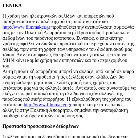
ΓΕΝΙΚΑ
Η χρήση των ηλεκτρονικών σελίδων και υπηρεσιών πού
παρέχονται στον επισκέπτη/χρήστη, από τον ιστότοπο
http://www.filmmaker.gr
προϋποθέτει την ανεπιφύλακτη συμφωνία
σας με την Πολιτική Απορρήτου περί Προστασίας Προσωπικών
Δεδομένων του παρόντος ιστότοπου. Συνεπώς, ο επισκέπτης/
χρήστης οφείλει να διαβάσει προσεκτικά τα περιεχόμενα αυτής της
σελίδας, πριν από τη χρήση των υπηρεσιών του διαδικτυακού μας
τόπου. Αν δεν συμφωνεί, θα πρέπει να τον εγκαταλείψει και να
ΜΗΝ κάνει καμία χρήση των υπηρεσιών και του περιεχομένου
του.
Αυτή η πολιτική απορρήτου μπορεί να αλλάζει από καιρό σε καιρό
σύμφωνα με τη νομοθεσία ή τις εξελίξεις στον κλάδο. Δεν θα
ενημερώσουμε ρητά τους πελάτες μας ή τους χρήστες του
ιστότοπου μας για τις αλλαγές αυτές. Αντ̓ αυτού, σας συνιστούμε να
ελέγχετε περιστασιακά αυτή τη σελίδα για τυχόν αλλαγές της
παρούσας πολιτικής απορρήτου. Η εξακολούθηση της χρήσης του
ιστότοπου
http://www.filmmaker.gr
ακόμη και μετά τις όποιες
αλλαγές στην Πολιτική Απορρήτου, σημαίνει την ανεπιφύλακτη
αποδοχή των όρων αυτών εκ μέρους σας.
Προστασία προσωπικών δεδομένων
Συλλέγουμε και επεξεργαζόμαστε τα προσωπικά σας δεδομένα,