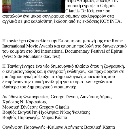
σειρά «Αόρατες πόλεις» Την
μουσική έγραψε ο Grigoris
Giarelis Τα Κείμενα που
αποτελούν ένα μικρό συγγραφικό σύμπαν κυκλοφορούν στα
αγγλικά σε μια καλαίσθητη έκδοση από τις εκδόσεις ΚΟΥΙΝΤΑ.
Η ταινία έχει εξασφαλίσει την Eπίσημη συμμετοχή της στα Rome
International Movie Awards και επίσημη προβολή στο διαγωνιστικό
του κομμάτι στο 3rd International Documentary Festival of Epirus
(West Side Mountains doc. fest)
Η Ταινία γέννησε ένα νέο δημιουργικό πλαίσιο όπου η ζωγραφική,
ο κινηματογράφος και η συγγραφή ενώθηκαν, και προχώρησαν σε
μια δημιουργική σύζευξη με σημειολογικές προεκτάσεις που
διευρύνουν την τυπική αντίληψη για τα όρια των τεχνών και
ιδιαίτερα του δημιουργικού ντοκιμαντέρ.
Διεύθυνση Φωτογραφίας: George Devon, Διονύσιος Δήμας,
Χρήστος Ν. Καρακάσης
Μουσική Σύνθεση: Gregory Giarelis
Βοηθός Σκηνοθέτη-Ηχοληψία: Νίκος Ψαλτάκης
Βοηθός Παραγωγής: Μαρία Κάππα
Οργάνωση Παραγωγής -Κείμενα Αφήγηση: Βασιλική Κάππα