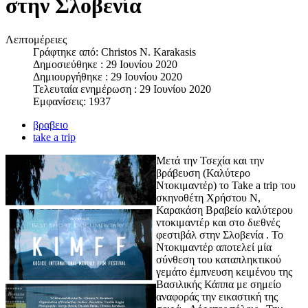
στην Σλοβενία
Λεπτομέρειες
Γράφτηκε από:
Christos N. Karakasis
Δημοσιεύθηκε : 29 Ιουνίου 2020
Δημιουργήθηκε : 29 Ιουνίου 2020
Τελευταία ενημέρωση : 29 Ιουνίου 2020
Εμφανίσεις: 1937
βραβειο
take a trip
Μετά την Τσεχία και την
βράβευση (Καλύτερο
Ντοκιμαντέρ) το Take a trip του
σκηνοθέτη Χρήστου Ν,
Καρακάση Βραβείο καλύτερου
ντοκιμαντέρ και στο διεθνές
φεστιβάλ στην Σλοβενία . Το
Ντοκιμαντέρ αποτελεί μία
σύνθεση του καταπληκτικού
γεμάτο έμπνευση κειμένου της
Βασιλικής Κάππα με σημείο
αναφοράς την εικαστική της