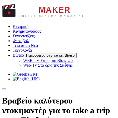
Κεντρική
Κινηματογράφος
Συνεντεύξεις
Φεστιβάλ
Τελευταία Νέα
Τεχνολογία
Βίντεο
Περισσότερα σχετικά με: Βίντεο
WEB TV Eκπομπή Blow Up
Web-Tv Στα όρια της Σκέψης
Βραβείο καλύτερου
ντοκιμαντέρ για το take a trip